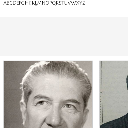
A
B
C
D
E
F
G
H
I
J
K
L
M
N
O
P
Q
R
S
T
U
V
W
X
Y
Z