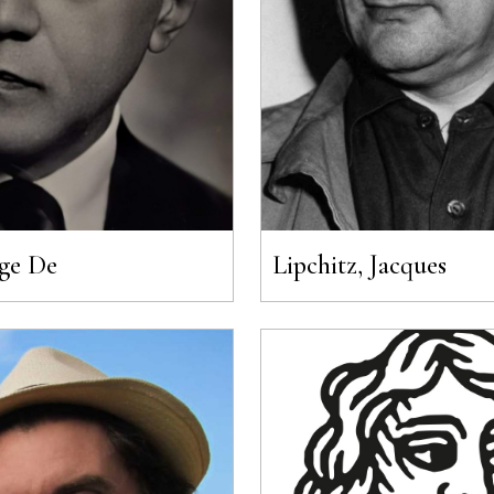
rge De
Lipchitz, Jacques