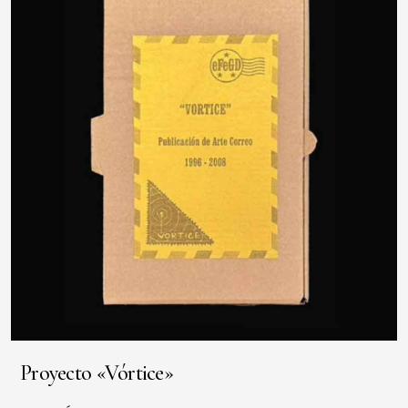
Proyecto «Vórtice»