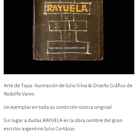
Arte de Tapa: Ilustración de Julio Silva & Diseño Gráfico de
Rodolfo Vanni.
Un ejemplar en toda su condición rústica original.
Sin lugar a dudas RAYUELA es la obra cumbre del gran
escritor argentino Julio Cortázar.