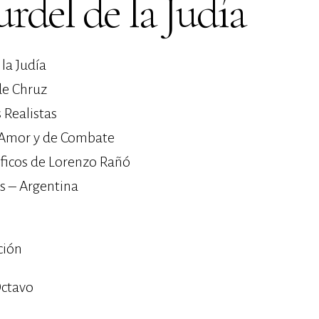
urdel de la Judía
 la Judía
de Chruz
s Realistas
 Amor y de Combate
áficos de Lorenzo Rañó
s – Argentina
ción
ctavo