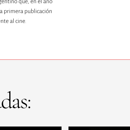
rgentino que, en el año
la primera publicación
te al cine.
das: