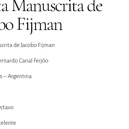
a Manuscrita de
bo Fijman
crita de Jacobo Fijman
ernardo Canal Feijóo
s – Argentina
ctavo
celente