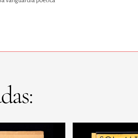
la vanguardia poética
das: