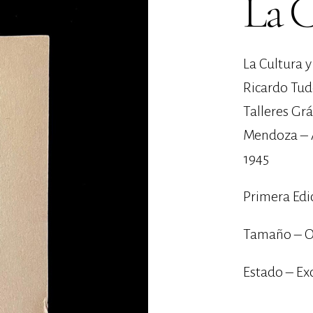
La C
La Cultura y
Ricardo Tud
Talleres Grá
Mendoza – 
1945
Primera Edi
Tamaño – O
Estado – Ex