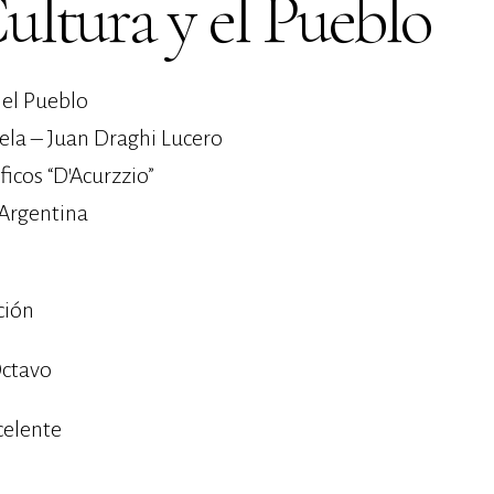
ultura y el Pueblo
 el Pueblo
ela – Juan Draghi Lucero
ficos “D’Acurzzio”
Argentina
ción
ctavo
celente