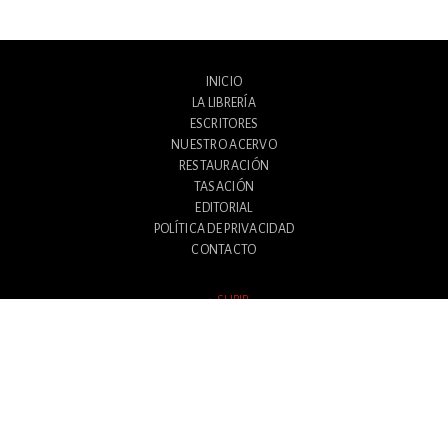
INICIO
LA LIBRERÍA
ESCRITORES
NUESTRO ACERVO
RESTAURACIÓN
TASACIÓN
EDITORIAL
POLÍTICA DE PRIVACIDAD
CONTACTO
SUBIR
Avenida Santa Fe 1180
Ciudad Autónoma de Buenos Aires