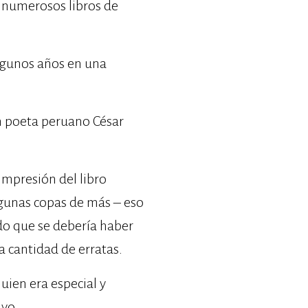
n numerosos libros de
algunos años en una
an poeta peruano César
impresión del libro
unas copas de más – eso
do que se debería haber
a cantidad de erratas.
uien era especial y
uyo.