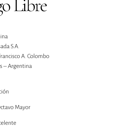
o Libre
ina
sada S.A.
Francisco A. Colombo
s – Argentina
ción
ctavo Mayor
celente