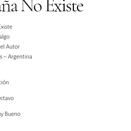
ña No Existe
xiste
algo
 el Autor
s – Argentina
ción
ctavo
uy Bueno