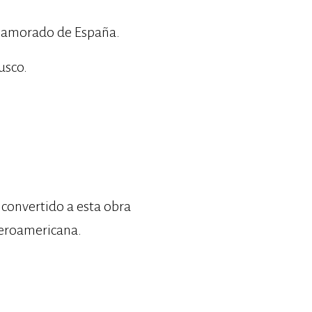
 enamorado de España.
usco.
 convertido a esta obra
iberoamericana.