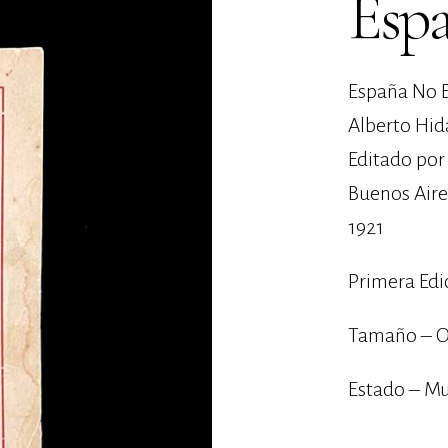
Espa
España No E
Alberto Hid
Editado por
Buenos Aire
1921
Primera Edi
Tamaño – O
Estado – M