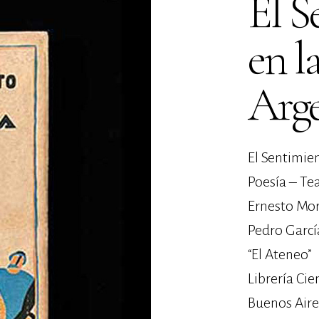
El S
en l
Arg
El Sentimie
Poesía – Te
Ernesto Mor
Pedro Garcí
“El Ateneo”
Librería Cien
Buenos Aire