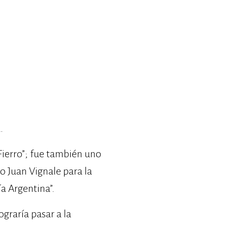
.
Fierro”; fue también uno
o Juan Vignale para la
ía Argentina”.
ograría pasar a la