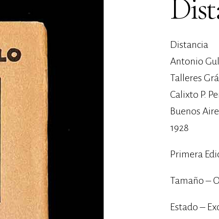
Dist
Distancia
Antonio Gul
Talleres Gr
Calixto P. P
Buenos Aire
1928
Primera Edi
Tamaño – O
Estado – Ex