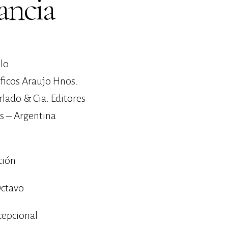
ancia
lo
áficos Araujo Hnos.
erlado & Cia. Editores
s – Argentina
ción
ctavo
cepcional