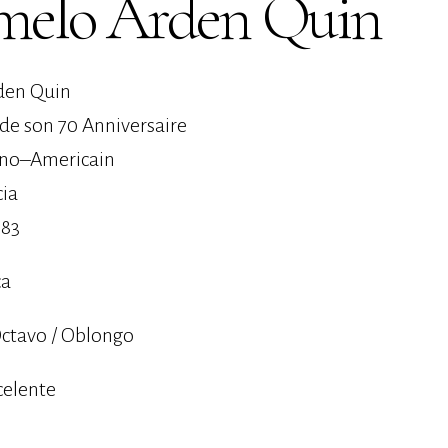
melo Arden Quin
den Quin
 de son 70 Anniversaire
ino–Americain
cia
983
ca
ctavo / Oblongo
celente