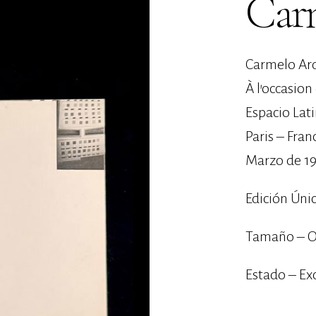
Car
Carmelo Ar
À l’occasion
Espacio Lat
Paris – Fran
Marzo de 1
Edición Úni
Tamaño – O
Estado – Ex