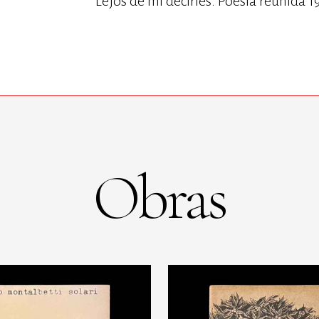
Lejos de mí decirles. Poesía reunida 
Obras