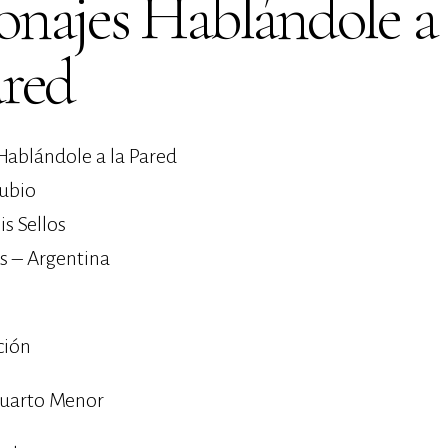
onajes Hablándole a
ared
Hablándole a la Pared
ubio
is Sellos
s – Argentina
ción
uarto Menor