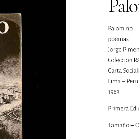
Pal
Palomino
poemas
Jorge Pimen
Colección R
Carta Social
Lima – Peru
1983
Primera Edi
Tamaño – O