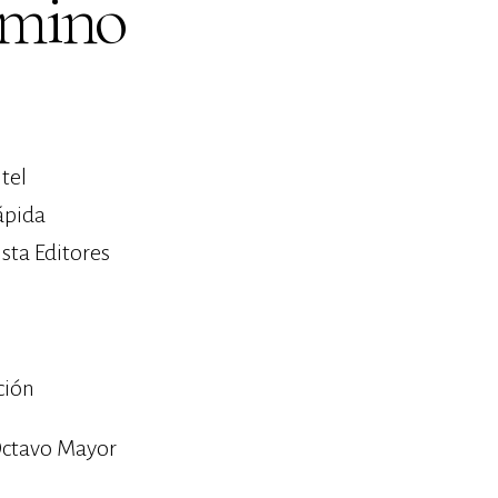
omino
tel
ápida
ista Editores
ción
ctavo Mayor