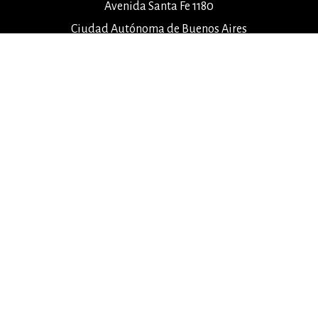
Avenida Santa Fe 1180
Ciudad Autónoma de Buenos Aires
Argentina
info@elenamorado.com
+54 9 11 5014-3689