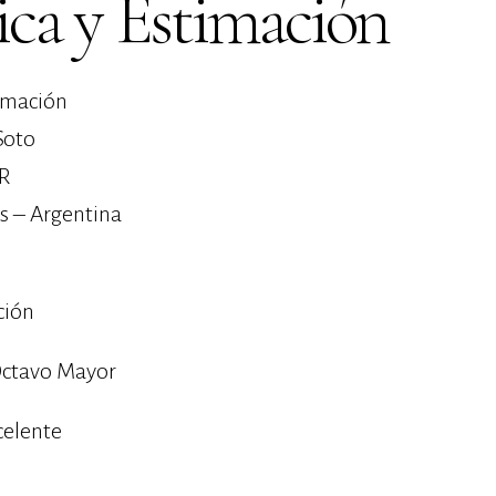
ica y Estimación
timación
Soto
UR
s – Argentina
ción
ctavo Mayor
celente