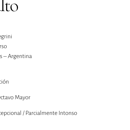
lto
egrini
rso
s – Argentina
ción
ctavo Mayor
cepcional / Parcialmente Intonso