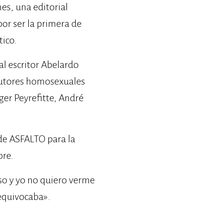
nes, una editorial
or ser la primera de
ico.
al escritor Abelardo
 autores homosexuales
ger Peyrefitte, André
 de ASFALTO para la
bre.
eso y yo no quiero verme
 equivocaba».