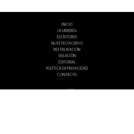
INICIO
LA LIBRERÍA
ESCRITORES
NUESTRO ACERVO
RESTAURACIÓN
TASACIÓN
EDITORIAL
POLÍTICA DE PRIVACIDAD
CONTACTO
SUBIR
Avenida Santa Fe 1180
Ciudad Autónoma de Buenos Aires