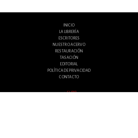
INICIO
LA LIBRERÍA
ESCRITORES
NUESTRO ACERVO
RESTAURACIÓN
TASACIÓN
EDITORIAL
POLÍTICA DE PRIVACIDAD
CONTACTO
SUBIR
Avenida Santa Fe 1180
Ciudad Autónoma de Buenos Aires