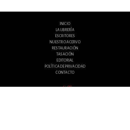
INICIO
LA LIBRERÍA
ESCRITORES
NUESTRO ACERVO
RESTAURACIÓN
TASACIÓN
EDITORIAL
POLÍTICA DE PRIVACIDAD
CONTACTO
SUBIR
Avenida Santa Fe 1180
Ciudad Autónoma de Buenos Aires