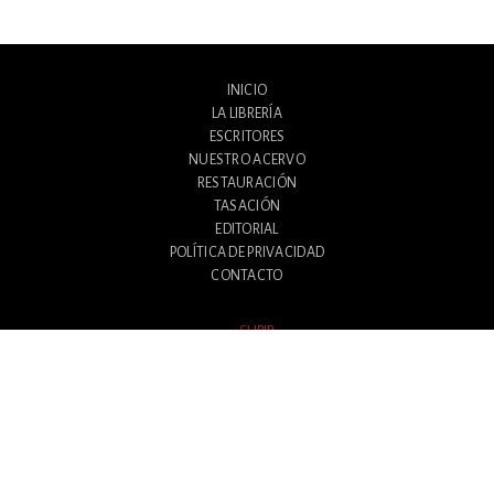
INICIO
LA LIBRERÍA
ESCRITORES
NUESTRO ACERVO
RESTAURACIÓN
TASACIÓN
EDITORIAL
POLÍTICA DE PRIVACIDAD
CONTACTO
SUBIR
Avenida Santa Fe 1180
Ciudad Autónoma de Buenos Aires