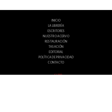
INICIO
LA LIBRERÍA
ESCRITORES
NUESTRO ACERVO
RESTAURACIÓN
TASACIÓN
EDITORIAL
POLÍTICA DE PRIVACIDAD
CONTACTO
SUBIR
Avenida Santa Fe 1180
Ciudad Autónoma de Buenos Aires