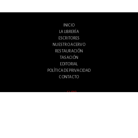
INICIO
LA LIBRERÍA
ESCRITORES
NUESTRO ACERVO
RESTAURACIÓN
TASACIÓN
EDITORIAL
POLÍTICA DE PRIVACIDAD
CONTACTO
SUBIR
Avenida Santa Fe 1180
Ciudad Autónoma de Buenos Aires