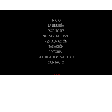
INICIO
LA LIBRERÍA
ESCRITORES
NUESTRO ACERVO
RESTAURACIÓN
TASACIÓN
EDITORIAL
POLÍTICA DE PRIVACIDAD
CONTACTO
SUBIR
Avenida Santa Fe 1180
Ciudad Autónoma de Buenos Aires