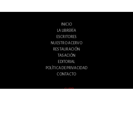
INICIO
LA LIBRERÍA
ESCRITORES
NUESTRO ACERVO
RESTAURACIÓN
TASACIÓN
EDITORIAL
POLÍTICA DE PRIVACIDAD
CONTACTO
SUBIR
Avenida Santa Fe 1180
Ciudad Autónoma de Buenos Aires