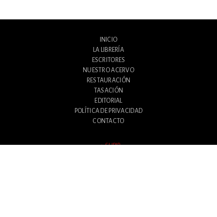
INICIO
LA LIBRERÍA
ESCRITORES
NUESTRO ACERVO
RESTAURACIÓN
TASACIÓN
EDITORIAL
POLÍTICA DE PRIVACIDAD
CONTACTO
SUBIR
Avenida Santa Fe 1180
Ciudad Autónoma de Buenos Aires