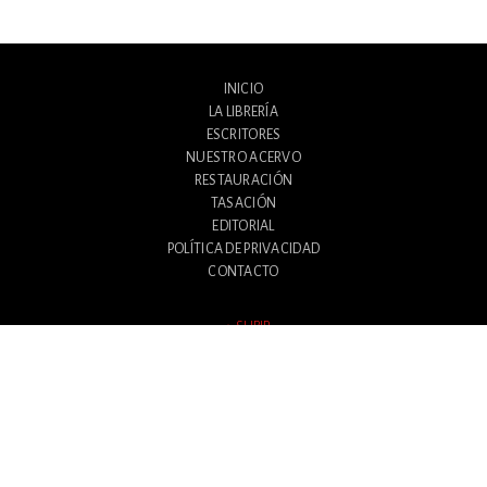
INICIO
LA LIBRERÍA
ESCRITORES
NUESTRO ACERVO
RESTAURACIÓN
TASACIÓN
EDITORIAL
POLÍTICA DE PRIVACIDAD
CONTACTO
SUBIR
Avenida Santa Fe 1180
Ciudad Autónoma de Buenos Aires