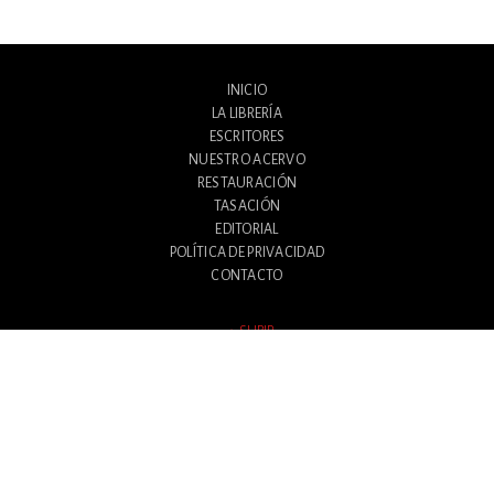
INICIO
LA LIBRERÍA
ESCRITORES
NUESTRO ACERVO
RESTAURACIÓN
TASACIÓN
EDITORIAL
POLÍTICA DE PRIVACIDAD
CONTACTO
SUBIR
Avenida Santa Fe 1180
Ciudad Autónoma de Buenos Aires