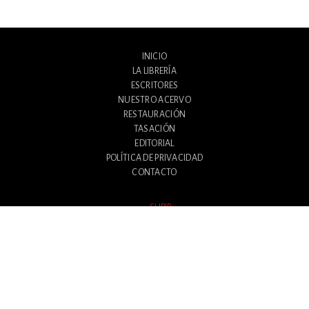
INICIO
LA LIBRERÍA
ESCRITORES
NUESTRO ACERVO
RESTAURACIÓN
TASACIÓN
EDITORIAL
POLÍTICA DE PRIVACIDAD
CONTACTO
SUBIR
Avenida Santa Fe 1180
Ciudad Autónoma de Buenos Aires