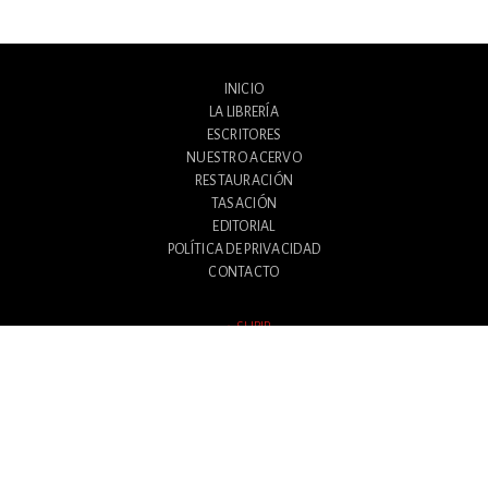
INICIO
LA LIBRERÍA
ESCRITORES
NUESTRO ACERVO
RESTAURACIÓN
TASACIÓN
EDITORIAL
POLÍTICA DE PRIVACIDAD
CONTACTO
SUBIR
Avenida Santa Fe 1180
Ciudad Autónoma de Buenos Aires