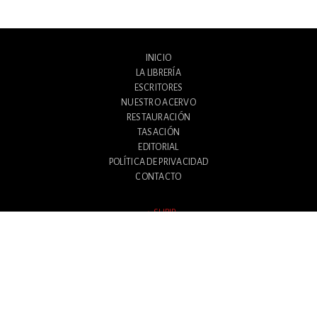
INICIO
LA LIBRERÍA
ESCRITORES
NUESTRO ACERVO
RESTAURACIÓN
TASACIÓN
EDITORIAL
POLÍTICA DE PRIVACIDAD
CONTACTO
SUBIR
Avenida Santa Fe 1180
Ciudad Autónoma de Buenos Aires