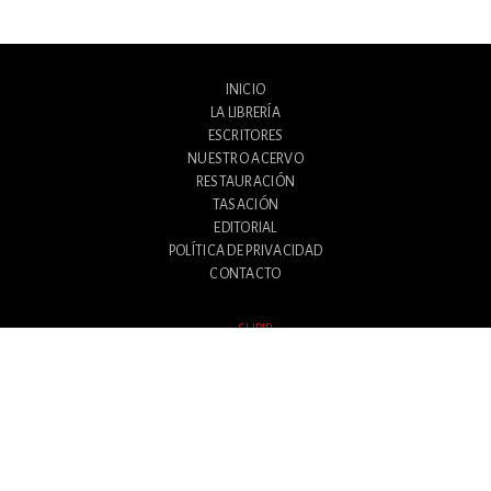
INICIO
LA LIBRERÍA
ESCRITORES
NUESTRO ACERVO
RESTAURACIÓN
TASACIÓN
EDITORIAL
POLÍTICA DE PRIVACIDAD
CONTACTO
SUBIR
Avenida Santa Fe 1180
Ciudad Autónoma de Buenos Aires