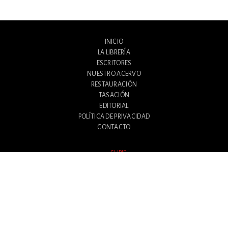
INICIO
LA LIBRERÍA
ESCRITORES
NUESTRO ACERVO
RESTAURACIÓN
TASACIÓN
EDITORIAL
POLÍTICA DE PRIVACIDAD
CONTACTO
SUBIR
Avenida Santa Fe 1180
Ciudad Autónoma de Buenos Aires