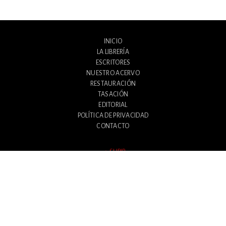
INICIO
LA LIBRERÍA
ESCRITORES
NUESTRO ACERVO
RESTAURACIÓN
TASACIÓN
EDITORIAL
POLÍTICA DE PRIVACIDAD
CONTACTO
SUBIR
Avenida Santa Fe 1180
Ciudad Autónoma de Buenos Aires