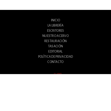
INICIO
LA LIBRERÍA
ESCRITORES
NUESTRO ACERVO
RESTAURACIÓN
TASACIÓN
EDITORIAL
POLÍTICA DE PRIVACIDAD
CONTACTO
SUBIR
Avenida Santa Fe 1180
Ciudad Autónoma de Buenos Aires