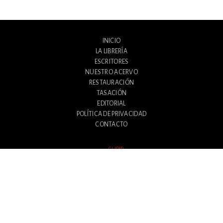
INICIO
LA LIBRERÍA
ESCRITORES
NUESTRO ACERVO
RESTAURACIÓN
TASACIÓN
EDITORIAL
POLÍTICA DE PRIVACIDAD
CONTACTO
SUBIR
Avenida Santa Fe 1180
Ciudad Autónoma de Buenos Aires