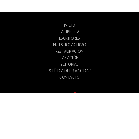
INICIO
LA LIBRERÍA
ESCRITORES
NUESTRO ACERVO
RESTAURACIÓN
TASACIÓN
EDITORIAL
POLÍTICA DE PRIVACIDAD
CONTACTO
SUBIR
Avenida Santa Fe 1180
Ciudad Autónoma de Buenos Aires