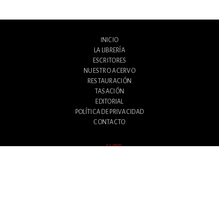
INICIO
LA LIBRERÍA
ESCRITORES
NUESTRO ACERVO
RESTAURACIÓN
TASACIÓN
EDITORIAL
POLÍTICA DE PRIVACIDAD
CONTACTO
SUBIR
Avenida Santa Fe 1180
Ciudad Autónoma de Buenos Aires