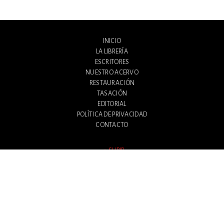
INICIO
LA LIBRERÍA
ESCRITORES
NUESTRO ACERVO
RESTAURACIÓN
TASACIÓN
EDITORIAL
POLÍTICA DE PRIVACIDAD
CONTACTO
SUBIR
Avenida Santa Fe 1180
Ciudad Autónoma de Buenos Aires