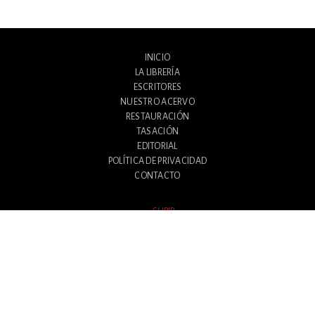
INICIO
LA LIBRERÍA
ESCRITORES
NUESTRO ACERVO
RESTAURACIÓN
TASACIÓN
EDITORIAL
POLÍTICA DE PRIVACIDAD
CONTACTO
SUBIR
Avenida Santa Fe 1180
Ciudad Autónoma de Buenos Aires