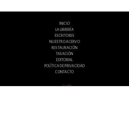
INICIO
LA LIBRERÍA
ESCRITORES
NUESTRO ACERVO
RESTAURACIÓN
TASACIÓN
EDITORIAL
POLÍTICA DE PRIVACIDAD
CONTACTO
SUBIR
Avenida Santa Fe 1180
Ciudad Autónoma de Buenos Aires