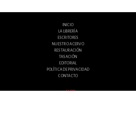
INICIO
LA LIBRERÍA
ESCRITORES
NUESTRO ACERVO
RESTAURACIÓN
TASACIÓN
EDITORIAL
POLÍTICA DE PRIVACIDAD
CONTACTO
SUBIR
Avenida Santa Fe 1180
Ciudad Autónoma de Buenos Aires