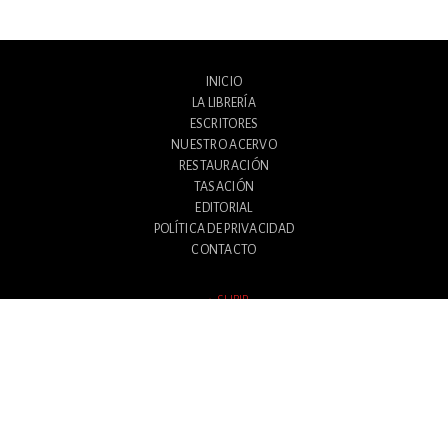
INICIO
LA LIBRERÍA
ESCRITORES
NUESTRO ACERVO
RESTAURACIÓN
TASACIÓN
EDITORIAL
POLÍTICA DE PRIVACIDAD
CONTACTO
SUBIR
Avenida Santa Fe 1180
Ciudad Autónoma de Buenos Aires