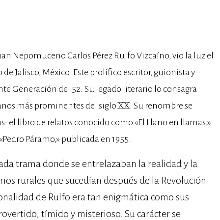
an Nepomuceno Carlos Pérez Rulfo Vizcaíno, vio la luz el
de Jalisco, México. Este prolífico escritor, guionista y
nte Generación del 52. Su legado literario lo consagra
nos más prominentes del siglo XX. Su renombre se
as: el libro de relatos conocido como «El Llano en llamas,»
a «Pedro Páramo,» publicada en 1955.
ncada trama donde se entrelazaban la realidad y la
arios rurales que sucedían después de la Revolución
sonalidad de Rulfo era tan enigmática como sus
rovertido, tímido y misterioso. Su carácter se