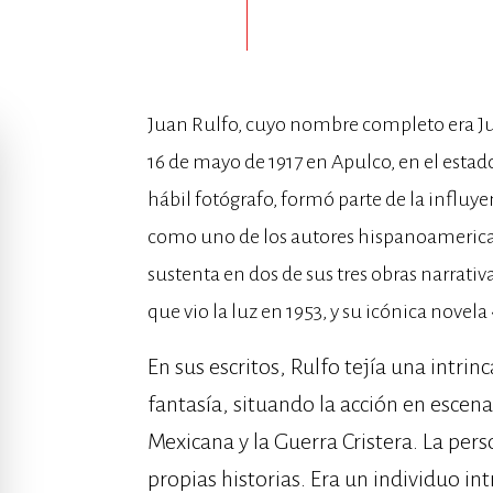
Juan Rulfo, cuyo nombre completo era Ju
16 de mayo de 1917 en Apulco, en el estado 
hábil fotógrafo, formó parte de la influye
como uno de los autores hispanoamerica
sustenta en dos de sus tres obras narrativ
que vio la luz en 1953, y su icónica novel
En sus escritos, Rulfo tejía una intri
fantasía, situando la acción en escen
Mexicana y la Guerra Cristera. La per
propias historias. Era un individuo int