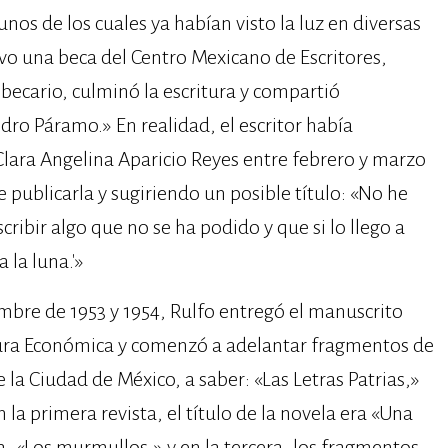
nos de los cuales ya habían visto la luz en diversas
tuvo una beca del Centro Mexicano de Escritores,
cario, culminó la escritura y compartió
ro Páramo.»​ En realidad, el escritor había
lara Angelina Aparicio Reyes entre febrero y marzo
 publicarla y sugiriendo un posible título: «No he
cribir algo que no se ha podido y que si lo llego a
 la luna.'»
mbre de 1953 y 1954, Rulfo entregó el manuscrito
ltura Económica y comenzó a adelantar fragmentos de
e la Ciudad de México, a saber: «Las Letras Patrias,»
 la primera revista, el título de la novela era «Una
da, «Los murmullos,» y en la tercera, los fragmentos