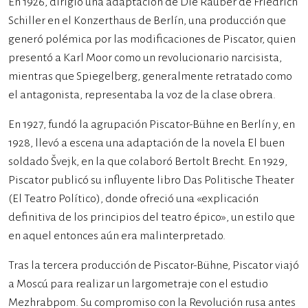
En 1926, dirigió una adaptación de Die Räuber de Friedrich
Schiller en el Konzerthaus de Berlín, una producción que
generó polémica por las modificaciones de Piscator, quien
presentó a Karl Moor como un revolucionario narcisista,
mientras que Spiegelberg, generalmente retratado como
el antagonista, representaba la voz de la clase obrera.
En 1927, fundó la agrupación Piscator-Bühne en Berlín y, en
1928, llevó a escena una adaptación de la novela El buen
soldado Švejk, en la que colaboró Bertolt Brecht. En 1929,
Piscator publicó su influyente libro Das Politische Theater
(El Teatro Político), donde ofreció una «explicación
definitiva de los principios del teatro épico», un estilo que
en aquel entonces aún era malinterpretado.
Tras la tercera producción de Piscator-Bühne, Piscator viajó
a Moscú para realizar un largometraje con el estudio
Mezhrabpom. Su compromiso con la Revolución rusa antes