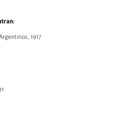
ntran:
rgentinos, 1917
31