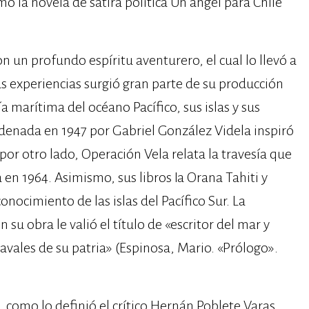
mo la novela de sátira política Un ángel para Chile
on un profundo espíritu aventurero, el cual lo llevó a
 experiencias surgió gran parte de su producción
a marítima del océano Pacífico, sus islas y sus
ordenada en 1947 por Gabriel González Videla inspiró
por otro lado, Operación Vela relata la travesía que
en 1964. Asimismo, sus libros Ia Orana Tahiti y
onocimiento de las islas del Pacífico Sur. La
su obra le valió el título de «escritor del mar y
avales de su patria» (Espinosa, Mario. «Prólogo».
, como lo definió el crítico Hernán Poblete Varas,